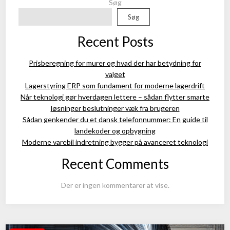
Søg
Søg
Recent Posts
Prisberegning for murer og hvad der har betydning for
valget
Lagerstyring ERP som fundament for moderne lagerdrift
Når teknologi gør hverdagen lettere – sådan flytter smarte
løsninger beslutninger væk fra brugeren
Sådan genkender du et dansk telefonnummer: En guide til
landekoder og opbygning
Moderne varebil indretning bygger på avanceret teknologi
Recent Comments
Der er ingen kommentarer at vise.