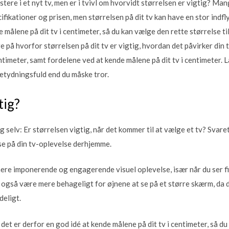
estere i et nyt tv, men er i tvivl om hvorvidt størrelsen er vigtig? 
fikationer og prisen, men størrelsen på dit tv kan have en stor indfl
 målene på dit tv i centimeter, så du kan vælge den rette størrelse til
re på hvorfor størrelsen på dit tv er vigtig, hvordan det påvirker di
entimeter, samt fordelene ved at kende målene på dit tv i centimeter. L
betydningsfuld end du måske tror.
tig?
elv: Er størrelsen vigtig, når det kommer til at vælge et tv? Svaret e
lse på din tv-oplevelse derhjemme.
mere imponerende og engagerende visuel oplevelse, især når du ser film
 også være mere behageligt for øjnene at se på et større skærm, da d
deligt.
g det er derfor en god idé at kende målene på dit tv i centimeter, så d