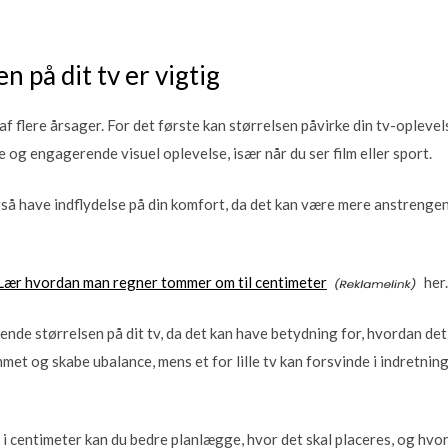
n på dit tv er vigtig
 af flere årsager. For det første kan størrelsen påvirke din tv-opleve
og engagerende visuel oplevelse, især når du ser film eller sport.
å have indflydelse på din komfort, da det kan være mere anstrengend
Lær hvordan man regner tommer om til centimeter
her.
nde størrelsen på dit tv, da det kan have betydning for, hvordan det p
met og skabe ubalance, mens et for lille tv kan forsvinde i indretni
 i centimeter kan du bedre planlægge, hvor det skal placeres, og hvo