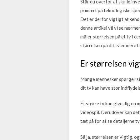
Står du overfor at skulle inv
primært på teknologiske speci
Det er derfor vigtigt at kende
denne artikel vil vi se nærme
måler størrelsen på et tv i c
størrelsen på dit tv er mere 
Er størrelsen vig
Mange mennesker spørger sig s
dit tv kan have stor indflyde
Et større tv kan give dig en 
videospil. Derudover kan det
tæt på for at se detaljerne ty
Så ja, størrelsen er vigtig, o