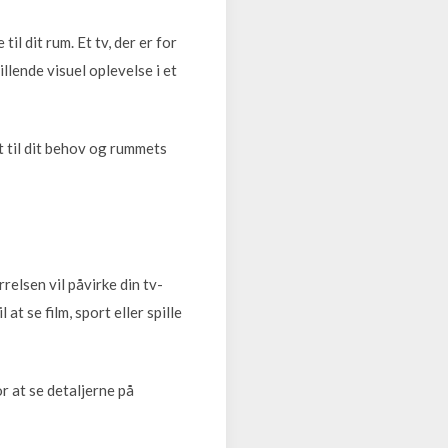
il dit rum. Et tv, der er for
tillende visuel oplevelse i et
t til dit behov og rummets
relsen vil påvirke din tv-
t se film, sport eller spille
r at se detaljerne på