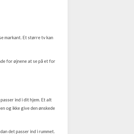
lse markant. Et større tv kan
e for øjnene at se på et for
asser ind i dit hjem. Et alt
ngen og ikke give den ønskede
rdan det passer ind i rummet.