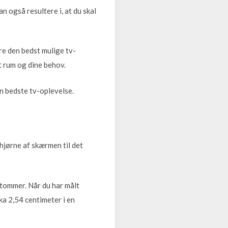
 også resultere i, at du skal
re den bedst mulige tv-
t rum og dine behov.
en bedste tv-oplevelse.
 hjørne af skærmen til det
 tommer. Når du har målt
ka 2,54 centimeter i en