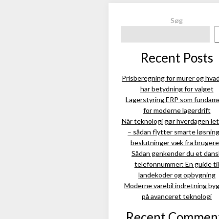
Søg
Recent Posts
Prisberegning for murer og hva
har betydning for valget
Lagerstyring ERP som fundam
for moderne lagerdrift
Når teknologi gør hverdagen le
– sådan flytter smarte løsnin
beslutninger væk fra bruger
Sådan genkender du et dans
telefonnummer: En guide til
landekoder og opbygning
Moderne varebil indretning by
på avanceret teknologi
Recent Commen