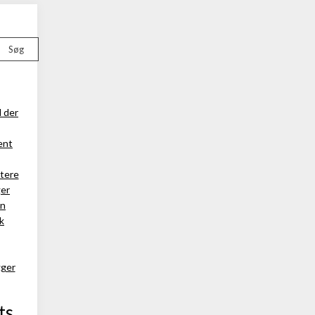
Søg
d der
ent
ttere
ger
en
k
gger
ts