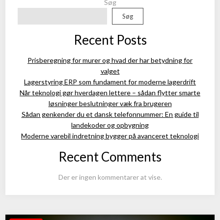
Søg
Søg
Recent Posts
Prisberegning for murer og hvad der har betydning for
valget
Lagerstyring ERP som fundament for moderne lagerdrift
Når teknologi gør hverdagen lettere – sådan flytter smarte
løsninger beslutninger væk fra brugeren
Sådan genkender du et dansk telefonnummer: En guide til
landekoder og opbygning
Moderne varebil indretning bygger på avanceret teknologi
Recent Comments
Der er ingen kommentarer at vise.